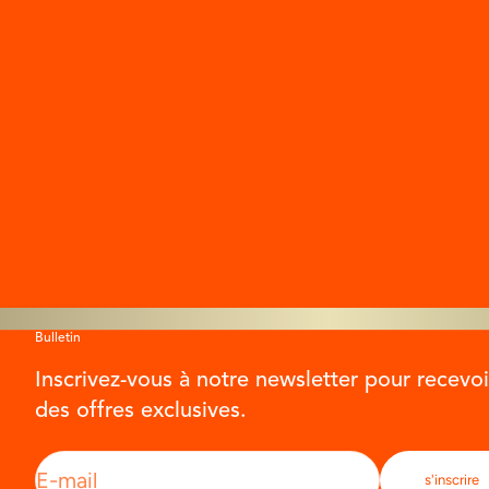
Glow All Out Bundle + Capsule & Free
Radiant F
Gloves
P
Prix de vente
Prix normal
$245.00
$272.00
Bulletin
Inscrivez-vous à notre newsletter pour recevoi
des offres exclusives.
E-mail
s'inscrire