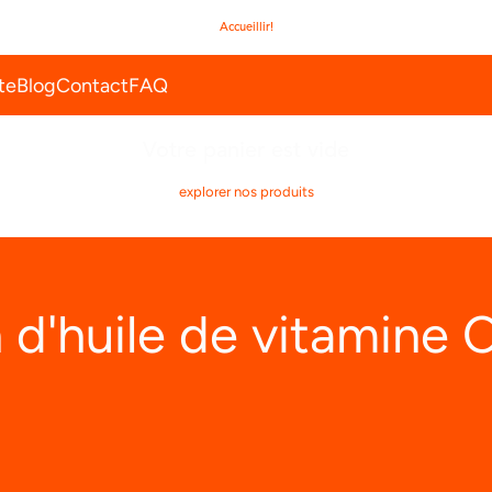
Accueillir!
dent
nte
Blog
Contact
FAQ
Votre panier est vide
explorer nos produits
 d'huile de vitamine 
ajouter au panier
ajouter au panier