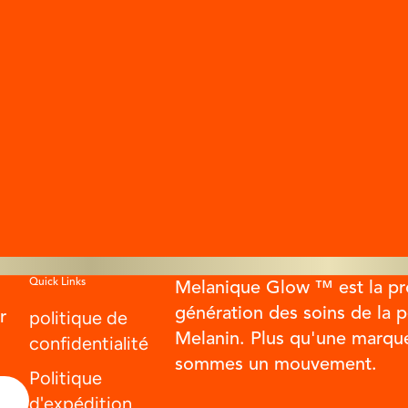
ace & Glow Capsule Trio
rix de vente
Prix normal
$103.00
$114.00
Quick Links
Melanique Glow ™ est la pr
génération des soins de la 
politique de
r
Melanin. Plus qu'une marqu
confidentialité
sommes un mouvement.
Politique
d'expédition