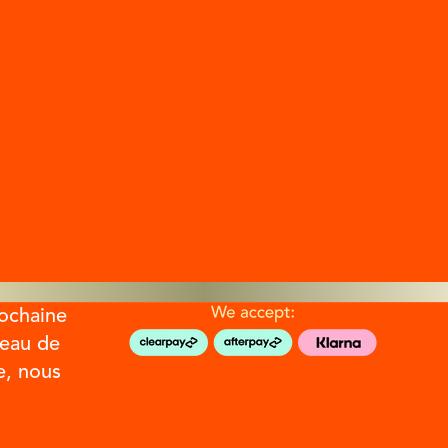
ochaine
peau de
e, nous